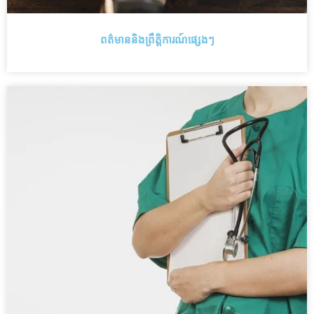
ពត៌មាននិងព្រឹត្តិការណ៍ផ្សេងៗ