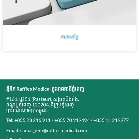
តារាងតម្លៃ
គ្លីនិក Raffles Medical ក្នុងរាជធានីភ្នំពេញ
#161, ផ្លូវ 51 (Pasteur)
,
សង្កាត់បឹងរាំង
,
ខណ្ឌដូនពេញ 120204
,
ទីក្រុងភ្នំពេញ
ព្រះរាជាណាចក្រកម្ពុជា
.
Tel: +855 23 216 911 / +855 70 919494 / +855 11 219977
Email: samat_iem@rafflesmedical.com