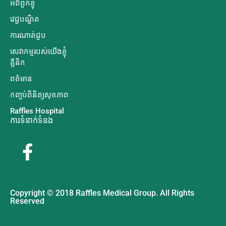
អំពីពួកខ្ញុំ
វេជ្ជបណ្ឌិត
ការណាត់ជួប
សេវាកម្មរបស់យើងខ្ញុំ
គ្លីនិក
ពត៌មាន
កញ្ចប់ពិនិត្យសុខភាព
Raffles Hospital
ការទំនាក់ទំនង
Copyright © 2018 Raffles Medical Group. All Rights
Reserved