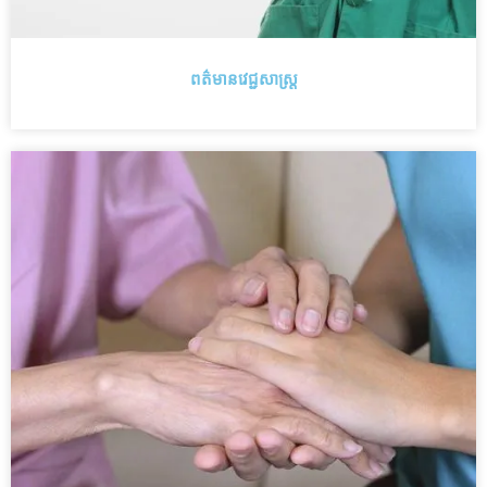
ពត៌មានវេជ្ជសាស្រ្ត