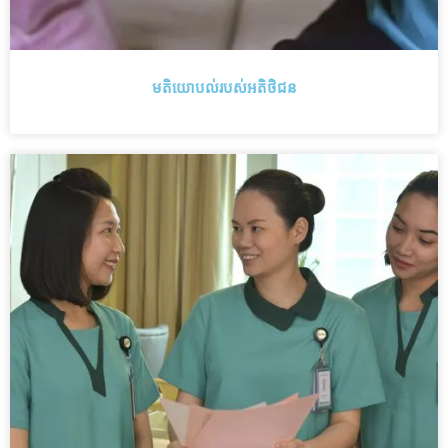
មតិយោបល់របស់អតិថិជន