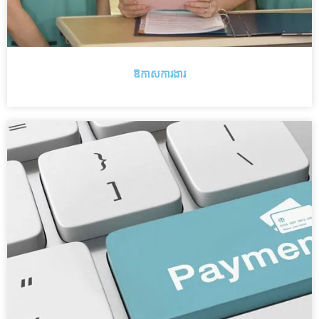
ឱកាសការងារ