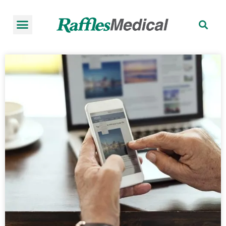
កញ្ចប់ពិនិត្យសុខភាព
អំពីមន្ទីរពេទ្យរ៉ាហ្វលស៍
ធ្វើការណាត់ជួប