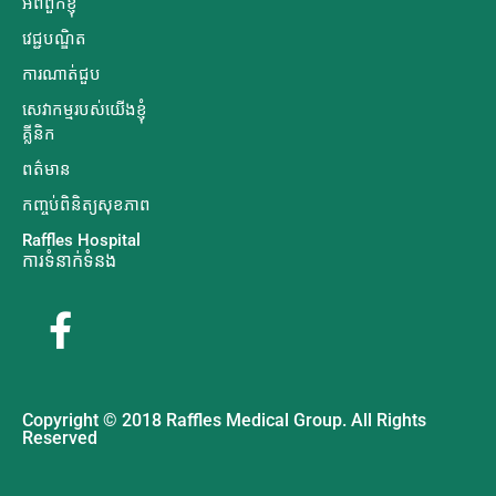
អំពីពួកខ្ញុំ
វេជ្ជបណ្ឌិត
ការណាត់ជួប
សេវាកម្មរបស់យើងខ្ញុំ
គ្លីនិក
ពត៌មាន
កញ្ចប់ពិនិត្យសុខភាព
Raffles Hospital
ការទំនាក់ទំនង
Copyright © 2018 Raffles Medical Group. All Rights
Reserved