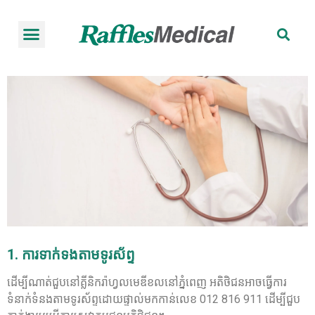
កញ្ចប់ពិនិត្យសុខភាព
អំពីមន្ទីរពេទ្យរ៉ាហ្វលស៍
ធ្វើការណាត់ជួប
1. ការទាក់ទងតាមទូរស័ព្ទ
ដើម្បីណាត់ជួបនៅគ្លីនិករ៉ាហ្វលមេឌីខលនៅភ្នំពេញ អតិថិជនអាចធ្វើការ
ទំនាក់ទំនងតាមទូរស័ព្ទដោយផ្ទាល់មកកាន់លេខ 012 816 911 ដើម្បីជួប