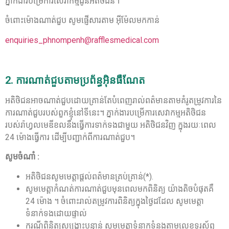
ភ្នាក់ងារបម្រើការសេវាកម្មជូនអតិថិជន។
ចំពោះម៉ោងណាត់ជួប សូមផ្ញើសារតាម អុីម៉ែលមកកាន់
enquiries_phnompenh@rafflesmedical.com
2. ការណាត់ជួបតាមប្រព័ន្ធអុិនធឺណែត
អតិថិជនអាចណាត់ជួបដោយគ្រាន់តែបំពេញរាល់ពត៌មានតាមគំរូតម្រូវការនៃ
ការណាត់ជួបរបស់ពួកខ្ញុំនៅទីនេះ។ ភ្នាក់ងារបម្រើការសេវាកម្មអតិថិជន
របស់រ៉ាហ្វលមេឌីខលនឹងធ្វើការទាក់ទងជាមួយ អតិថិជនវិញ ក្នុងរយៈពេល
24 ម៉ោងធ្វើការ ដើម្បីបញ្ជាក់ពីការណាត់ជួប។
សូមចំណាំ :
អតិថិជនសូមមេត្តាផ្តល់ពត៌មានគ្រប់គ្រាន់(*).
សូមមេត្តាកំណត់ការណាត់ជួបមុនពេលមកពិនិត្យ យ៉ាងតិចបំផុតគឺ
24 ម៉ោង ។ ចំពោះរាល់តម្រូវការពិនិត្យក្នុងថ្ងៃដដែល សូមមេត្តា
ទំនាក់ទងដោយផ្ទាល់
ករណីពិនិត្យសង្គ្រោះបន្ទាន់ សូមមេត្តាទំនាកទំនងតាមលេខទូរស័ព្ទ