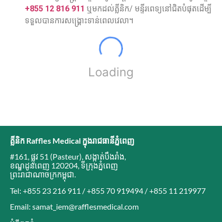
+855 12 816 911
ឬមកដល់គ្លីនិក/ មន្ទីរពេទ្យនៅជិតបំផុតដើម្បី
ទទួលបានការសង្គ្រោះទាន់ពេលវេលា។
Loading
គ្លីនិក Raffles Medical ក្នុងរាជធានីភ្នំពេញ
#161, ផ្លូវ 51 (Pasteur)
,
សង្កាត់បឹងរាំង
,
ខណ្ឌដូនពេញ 120204
,
ទីក្រុងភ្នំពេញ
ព្រះរាជាណាចក្រកម្ពុជា
.
Tel: +855 23 216 911 / +855 70 919494 / +855 11 219977
Email: samat_iem@rafflesmedical.com