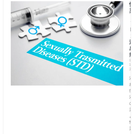
11
12,
20
淋
感
症
淋
の
染
よ
性
染