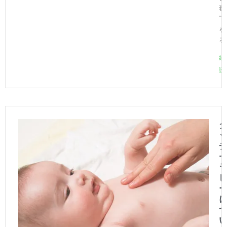
毒
下
を
る
続
読