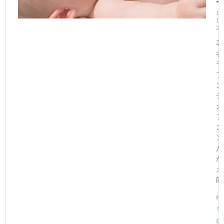
11
12,
20
著
ラ
フ
ズ
デ
カ
プ
ン
八
か
え
師
続
を
む 