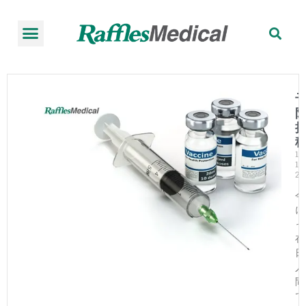
ジャパニーズサービス
健康診断
ラッフルズ病院
医師紹介
開院時間・アクセス
来院のご案内
初めての方へ
11
12,
20
今
に
っ
在
日
人
間
で